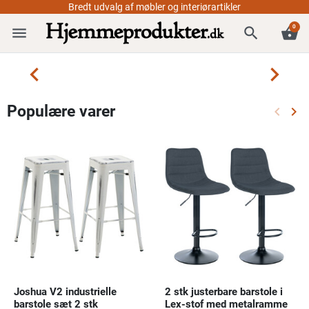
0
menu
search
shopping_basket


Populære varer
keyboard_arrow_left
keyboard_arrow_right
Forrige
Næ
Joshua V2 industrielle
2 stk justerbare barstole i
barstole sæt 2 stk
Lex-stof med metalramme