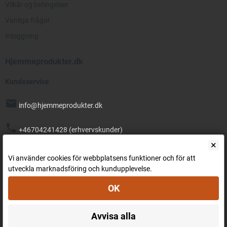
Vilkår og betingelser
Vanliga frågor
Inloggning
Hjemmeprodukter.dk
Kundeservice
mail
info@hjemmeprodukter.dk
phone
+46704241428 (erhvervskunder)
×
Gratis levering!
Vi använder cookies för webbplatsens funktioner och för att
utveckla marknadsföring och kundupplevelse.
Betalingsmetoder
OK
Avvisa alla