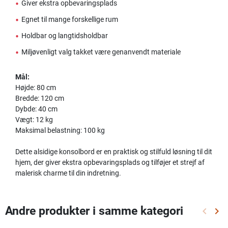
•
Giver ekstra opbevaringsplads
•
Egnet til mange forskellige rum
•
Holdbar og langtidsholdbar
•
Miljøvenligt valg takket være genanvendt materiale
Mål:
Højde: 80 cm
Bredde: 120 cm
Dybde: 40 cm
Vægt: 12 kg
Maksimal belastning: 100 kg
Dette alsidige konsolbord er en praktisk og stilfuld løsning til dit
hjem, der giver ekstra opbevaringsplads og tilføjer et strejf af
malerisk charme til din indretning.
Andre produkter i samme kategori
keyboard_arrow_left
keyboard_arrow_right
Forrige
Næ