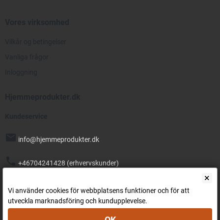
Vores virksomhed
Vilkår og betingelser
Vanliga frågor
Inloggning
Hjemmeprodukter.dk
Kundeservice
mail
info@hjemmeprodukter.dk
phone
+46704241428 (erhvervskunder)
×
Gratis levering!
Vi använder cookies för webbplatsens funktioner och för att
utveckla marknadsföring och kundupplevelse.
Betalingsmetoder
OK